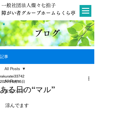
一般社団法人燦々七拍子
障がい者グループホームらくら亭
ブログ
記事
All Posts
rakuratei33742
All Posts
2024年6月15日
ある日の“マル”
最近の様子
涼んでます