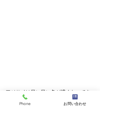
アジサイは日に日に色が濃くなってき
ています。
Phone
お問い合わせ
もうしばらくすると、濃い～青紫にな
ります。
楽しみにしててください。