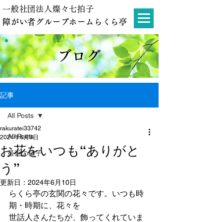
一般社団法人燦々七拍子
障がい者グループホームらくら亭
ブログ
記事
All Posts
rakuratei33742
All Posts
2024年6月9日
お花をいつも“ありがと
最近の様子
う”
更新日：
2024年6月10日
らくら亭の玄関の花々です。いつも時
期・時期に、花々を
世話人さんたちが、飾ってくれていま