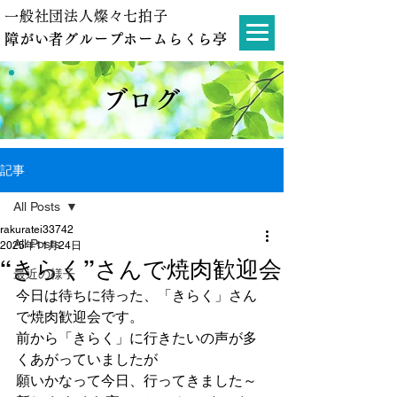
一般社団法人燦々七拍子
障がい者グループホームらくら亭
ブログ
記事
All Posts
rakuratei33742
All Posts
2025年11月24日
“きらく”さんで焼肉歓迎会
最近の様子
今日は待ちに待った、「きらく」さん
で焼肉歓迎会です。
前から「きらく」に行きたいの声が多
くあがっていましたが
願いかなって今日、行ってきました～