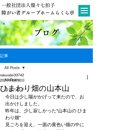
一般社団法人燦々七拍子
障がい者グループホームらくら亭
ブログ
記事
All Posts
rakuratei33742
All Posts
2024年8月10日
ひまわり畑の山本山
最近の様子
今日は少し陽がかげって来たので、お
出かけしました。
昨年は、少し寂しかった“山本山の ひま
わり畑”
見ごろを迎え、一面の黄色い畑の中に