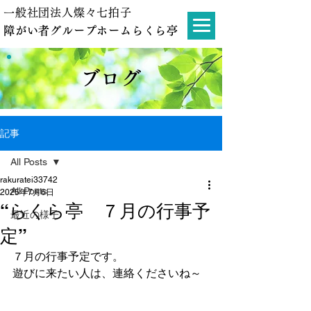
一般社団法人燦々七拍子
障がい者グループホームらくら亭
ブログ
記事
All Posts
rakuratei33742
All Posts
2025年7月6日
“らくら亭 ７月の行事予
最近の様子
定”
７月の行事予定です。
遊びに来たい人は、連絡くださいね～