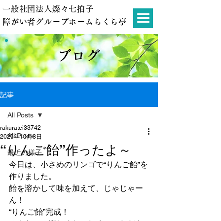
一般社団法人燦々七拍子
障がい者グループホームらくら亭
ブログ
記事
All Posts
rakuratei33742
All Posts
2025年10月8日
“りんご飴”作ったよ～
最近の様子
今日は、小さめのリンゴで“りんご飴”を
作りました。
飴を溶かして味を加えて、じゃじゃー
ん！
“りんご飴”完成！