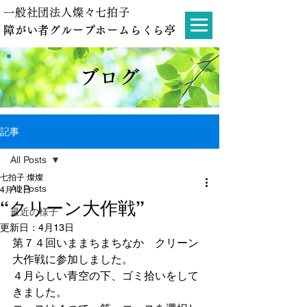
一般社団法人燦々七拍子
障がい者グループホームらくら亭
ブログ
記事
All Posts
七拍子 燦燦
All Posts
4月12日
“クリーン大作戦”
最近の様子
更新日：
4月13日
第７４回いままちまちなか　クリーン
大作戦に参加しました。
４月らしい青空の下、ゴミ拾いをして
きました。