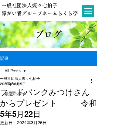
一般社団法人燦々七拍子
障がい者グループホームらくら亭
ブログ
記事
All Posts
一般社団法人燦々七拍子
All Posts
2023年10月5日
フードバンクみつけさん
最近の様子
からプレゼント 令和
5年5月22日
更新日：
2024年3月26日