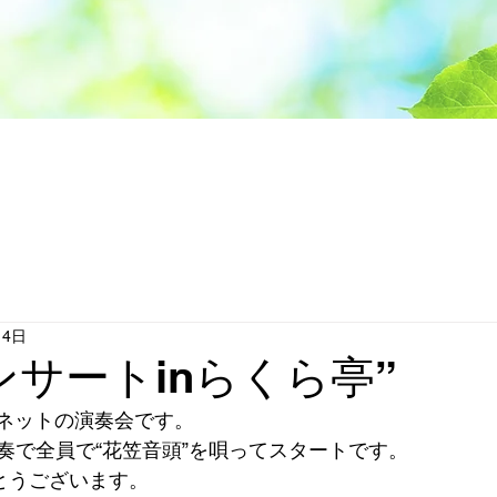
月4日
ンサートinらくら亭”
リネットの演奏会です。
奏で全員で“花笠音頭”を唄ってスタートです。
がとうございます。