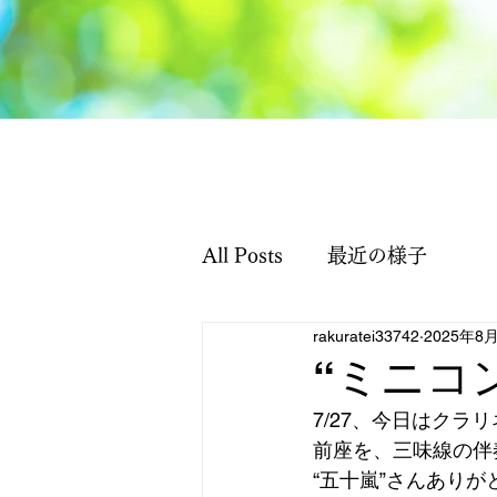
All Posts
最近の様子
rakuratei33742
2025年8
“ミニコ
7/27、今日はクラ
前座を、三味線の伴
“五十嵐”さんあり