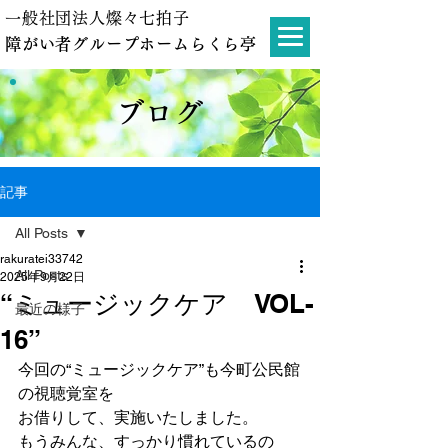
一般社団法人燦々七拍子
障がい者グループホームらくら亭
ブログ
記事
All Posts
rakuratei33742
All Posts
2025年9月22日
“ミュージックケア VOL-
最近の様子
16”
今回の“ミュージックケア”も今町公民館
の視聴覚室を
お借りして、実施いたしました。
もうみんな、すっかり慣れているの