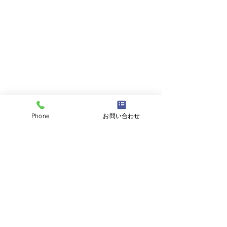
Phone
お問い合わせ
おいしかったよ～。
Sさんが翌日の朝、起きてきて、あいさ
つの後、「昨日のおはぎ美味しかった
～」と言ってから散歩に出かけまし
た。