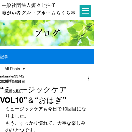
一般社団法人燦々七拍子
障がい者グループホームらくら亭
ブログ
記事
All Posts
rakuratei33742
All Posts
2025年3月21日
“ミュージックケア
最近の様子
VOL10”＆“おはぎ”
ミュージックケアも今日で10回目にな
りました。
もう、すっかり慣れて、大事な楽しみ
のひとつです。