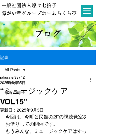
一般社団法人燦々七拍子
障がい者グループホームらくら亭
ブログ
記事
All Posts
rakuratei33742
All Posts
2025年8月25日
“ミュージックケア
最近の様子
VOL15”
更新日：
2025年9月3日
今回は、今町公民館の2Fの視聴覚室を
お借りしての開催です。
もうみんな、ミュージックケアはすっ