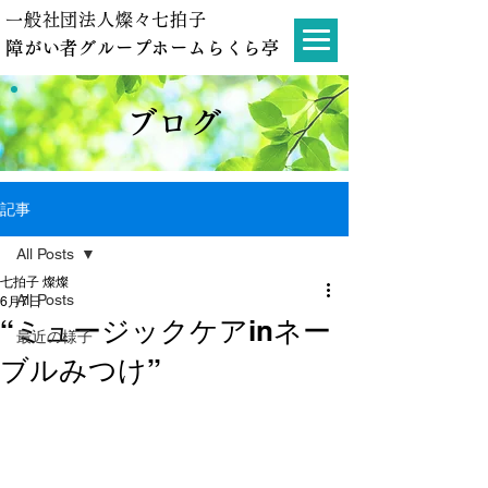
一般社団法人燦々七拍子
障がい者グループホームらくら亭
ブログ
記事
All Posts
七拍子 燦燦
All Posts
6月7日
“ミュージックケアinネー
最近の様子
ブルみつけ”