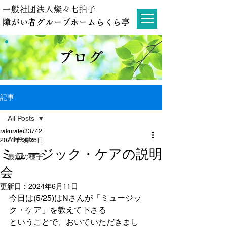
一般社団法人燦々七拍子
障がい者グループホームらくら亭
ブログ
記事
All Posts
rakuratei33742
All Posts
2024年5月26日
ミュージック・ケアの説明
最近の様子
会
更新日：
2024年6月11日
今日は(5/25)はNさんが「ミュージッ
ク・ケア」を教えて下さる
ということで、おいでいただきまし