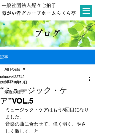
一般社団法人燦々七拍子
障がい者グループホームらくら亭
ブログ
記事
All Posts
rakuratei33742
All Posts
2024年10月13日
“ミュージック・ケ
最近の様子
ア”VOL.5
ミュージック・ケアはもう5回目になり
ました。
音楽の曲に合わせて、強く弱く、やさ
しく激しく、と