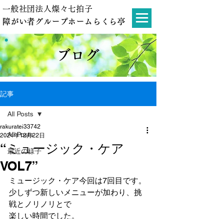
一般社団法人燦々七拍子
障がい者グループホームらくら亭
ブログ
記事
All Posts
rakuratei33742
All Posts
2024年12月22日
“ミュージック・ケア
最近の様子
VOL7”
ミュージック・ケア今回は7回目です。
少しずつ新しいメニューが加わり、挑
戦とノリノリとで
楽しい時間でした。