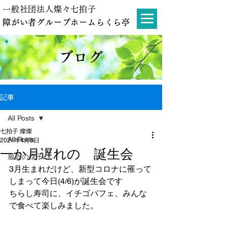
一般社団法人燦々七拍子
障がい者グループホームらくら亭
ブログ
記事
All Posts
七拍子 燦燦
All Posts
2024年4月8日
一か月遅れの 誕生会
最近の様子
3月生まれだけど、新型コロナに罹って
しまって今日(4/6)が誕生会です
ちらし寿司に、イチゴパフェ、みんな
で食べて楽しみました。