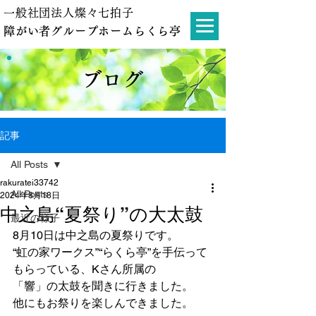
一般社団法人燦々七拍子
障がい者グループホームらくら亭
ブログ
記事
All Posts
rakuratei33742
All Posts
2024年8月18日
中之島“夏祭り”の大太鼓
最近の様子
8月10日は中之島の夏祭りです。
“虹の家ワークス”“らくら亭”を手伝って
もらっている、Kさん所属の
「響」の太鼓を聞きに行きました。
他にもお祭りを楽しんできました。