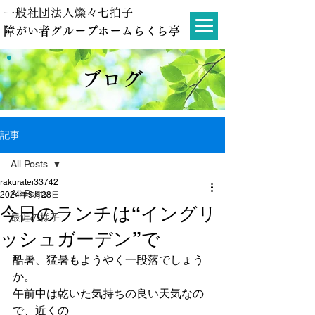
一般社団法人燦々七拍子
障がい者グループホームらくら亭
ブログ
記事
All Posts
rakuratei33742
All Posts
2024年9月28日
今日のランチは“イングリ
最近の様子
ッシュガーデン”で
酷暑、猛暑もようやく一段落でしょう
か。
午前中は乾いた気持ちの良い天気なの
で、近くの