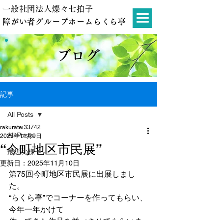
一般社団法人燦々七拍子
障がい者グループホームらくら亭
ブログ
記事
All Posts
rakuratei33742
All Posts
2025年11月9日
“今町地区市民展”
最近の様子
更新日：
2025年11月10日
第75回今町地区市民展に出展しまし
た。
“らくら亭”でコーナーを作ってもらい、
今年一年かけて