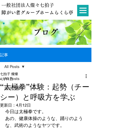
一般社団法人燦々七拍子
障がい者グループホームらくら亭
ブログ
記事
All Posts
七拍子 燦燦
All Posts
4月11日
“太極拳”体験：起勢（チー
最近の様子
シー）と呼吸方を学ぶ
更新日：
4月12日
今日は太極拳です。
あの、健康体操のような、踊りのよう
な、武術のようなヤツです。