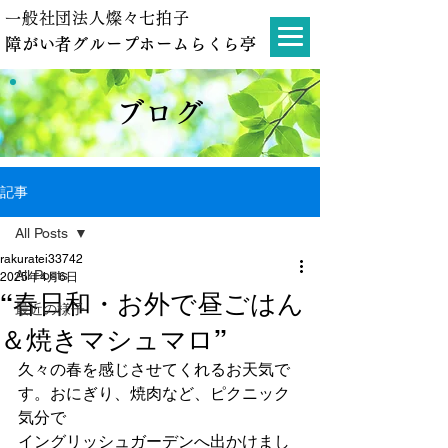
一般社団法人燦々七拍子
障がい者グループホームらくら亭
ブログ
記事
All Posts
rakuratei33742
All Posts
2025年4月6日
“春日和・お外で昼ごはん
最近の様子
＆焼きマシュマロ”
久々の春を感じさせてくれるお天気で
す。おにぎり、焼肉など、ピクニック
気分で
イングリッシュガーデンへ出かけまし