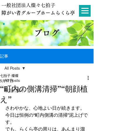
一般社団法人燦々七拍子
障がい者グループホームらくら亭
ブログ
記事
All Posts
七拍子 燦燦
All Posts
5月17日
“町内の側溝清掃”“朝顔植
最近の様子
え”
さわやかな、心地よい日が続きます。
今日は恒例の“町内側溝の清掃”泥上げで
す。
でも、らくら亭の周りは、あんまり溜