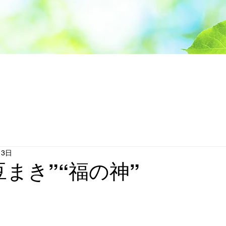
月3日
豆まき”“福の神”