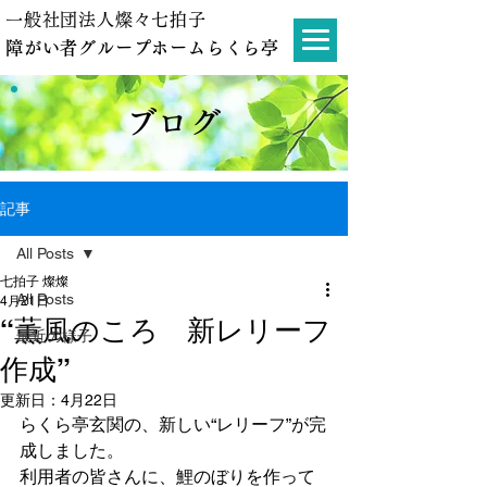
一般社団法人燦々七拍子
障がい者グループホームらくら亭
ブログ
記事
All Posts
七拍子 燦燦
All Posts
4月21日
“薫風のころ 新レリーフ
最近の様子
作成”
更新日：
4月22日
らくら亭玄関の、新しい“レリーフ”が完
成しました。
利用者の皆さんに、鯉のぼりを作って