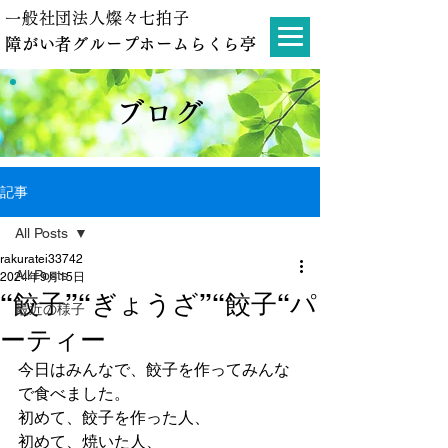
一般社団法人燦々七拍子
障がい者グループホームらくら亭
ブログ
記事
All Posts
rakuratei33742
All Posts
2024年9月15日
“餃子”“ぎょうざ”“餃子“パ
最近の様子
ーティー
今日はみんなで、餃子を作ってみんな
で食べました。
初めて、餃子を作った人、
初めて、焼いた人、