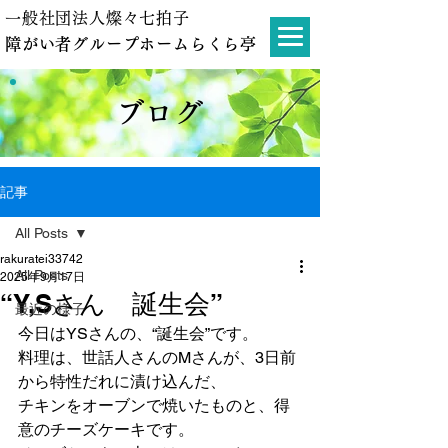
一般社団法人燦々七拍子
障がい者グループホームらくら亭
ブログ
記事
All Posts
rakuratei33742
All Posts
2025年9月17日
“Y,Sさん 誕生会”
最近の様子
今日はYSさんの、“誕生会”です。
料理は、世話人さんのMさんが、3日前
から特性だれに漬け込んだ、
チキンをオーブンで焼いたものと、得
意のチーズケーキです。